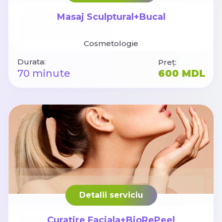
Masaj Sculptural+Bucal
Cosmetologie
Durata:
Preț:
70 minute
600 MDL
Detalii serviciu
Curatire Faciala+BioRePeel