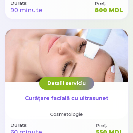
Durata:
Preț:
90 minute
800 MDL
Detalii serviciu
Curățare facială cu ultrasunet
Cosmetologie
Durata:
Preț:
60 minute
550 MDL