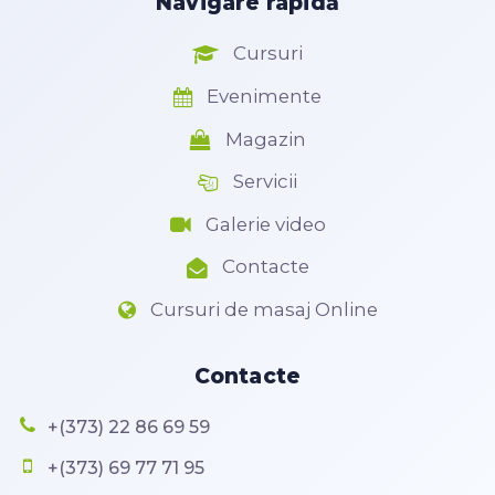
Navigare rapidă
Cursuri
Evenimente
Magazin
Servicii
Galerie video
Contacte
Cursuri de masaj Online
Contacte
+(373) 22 86 69 59
+(373) 69 77 71 95