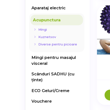
Aparataj electric
Acupunctura
Mingi
Kuznetsov
Diverse pentru picioare
Mingi pentru masajul
visceral
Scânduri SADHU (cu
ținte)
ECO Geluri/Creme
Vouchere