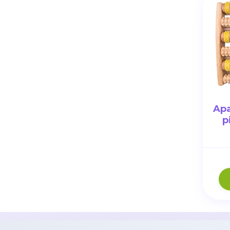
Apa
p