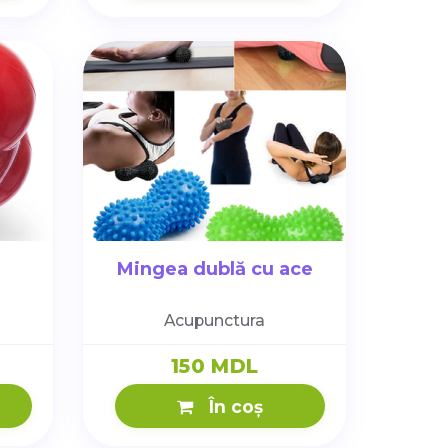
Mingea dublă cu ace
Acupunctura
150 MDL
În coș