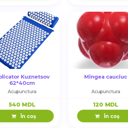
plicator Kuznetsov
Mingea cauciuc
62*40cm
Acupunctura
Acupunctura
540 MDL
120 MDL
În coș
În coș