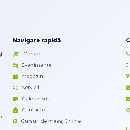
Navigare rapidă
C
Cursuri
j
Evenimente
Magazin
Servicii
Galerie video
Contacte
ru
Cursuri de masaj Online