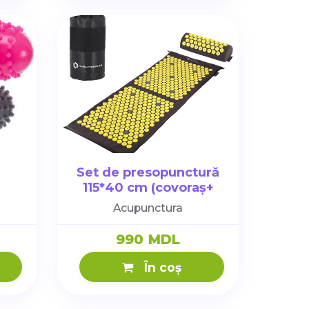
Set de presopunctură
115*40 cm (covoraș+
perna+ geanta)
Acupunctura
990 MDL
În coș