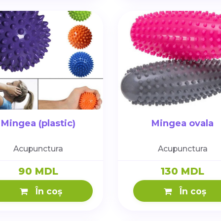
Mingea (plastic)
Mingea ovala
Acupunctura
Acupunctura
90 MDL
130 MDL
În coș
În coș