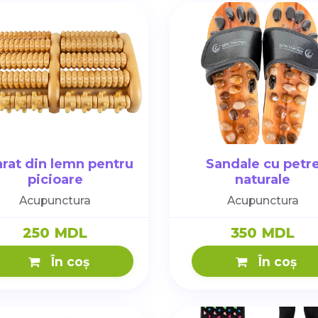
rat din lemn pentru
Sandale cu petr
picioare
naturale
Acupunctura
Acupunctura
250 MDL
350 MDL
În coș
În coș