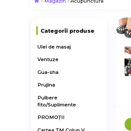
Magazin
Acupunctura
Categorii produse
Ulei de masaj
Ventuze
Gua-sha
Prujina
Pulbere
fito/Suplimente
PROMOȚII
Cartea TM Colun V.