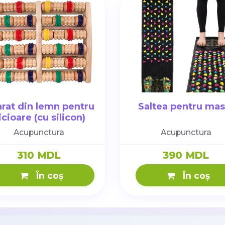
rat din lemn pentru
Saltea pentru mas
icioare (cu silicon)
Acupunctura
Acupunctura
310 MDL
390 MDL
În coș
În coș