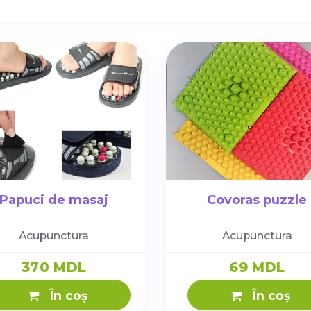
Papuci de masaj
Covoras puzzle
Acupunctura
Acupunctura
370 MDL
69 MDL
În coș
În coș