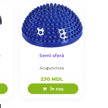
e
Semi sferă
Acupunctura
230 MDL
În coș