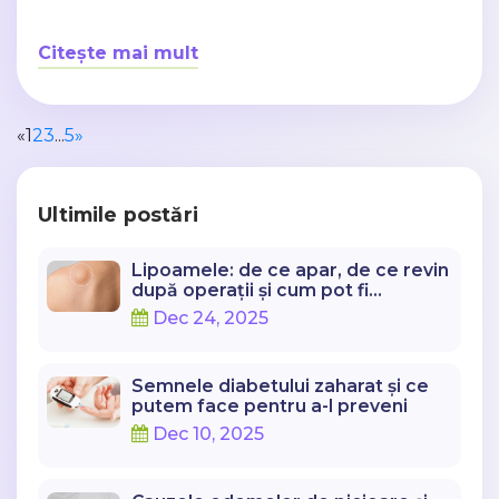
Citește mai mult
«
1
2
3
...
5
»
Ultimile postări
Lipoamele: de ce apar, de ce revin
după operații și cum pot fi
abordate corect
Dec 24, 2025
Semnele diabetului zaharat și ce
putem face pentru a-l preveni
Dec 10, 2025