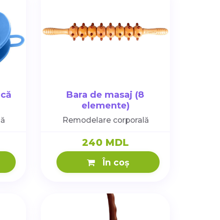
ică
Bara de masaj (8
elemente)
lă
Remodelare corporală
240 MDL
În coș