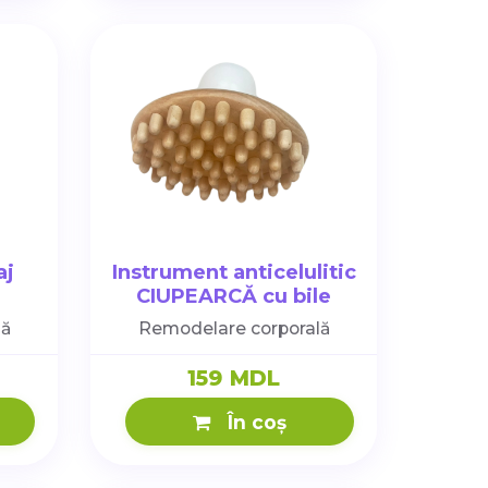
aj
Instrument anticelulitic
CIUPEARCĂ cu bile
lă
Remodelare corporală
159 MDL
În coș