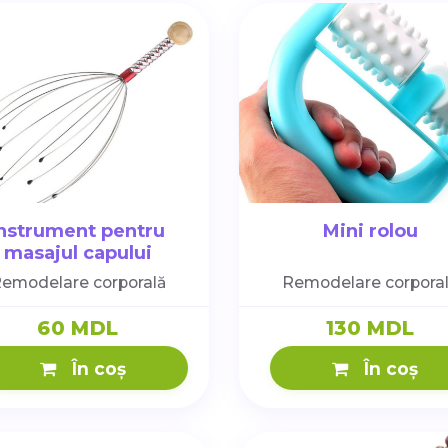
Instrument pentru
Mini rolou
masajul capului
emodelare corporală
Remodelare corpora
60 MDL
130 MDL
În coș
În coș