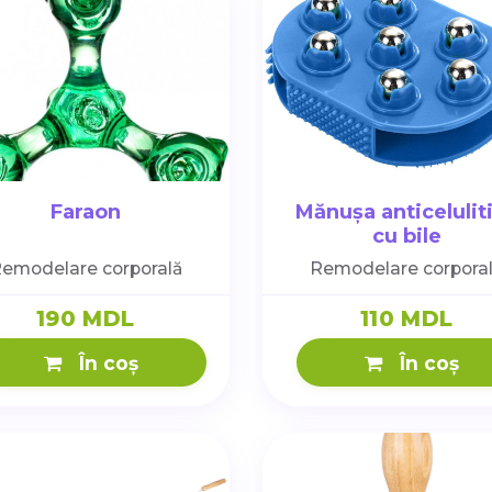
Faraon
Mănușa anticelulit
cu bile
emodelare corporală
Remodelare corpora
190 MDL
110 MDL
În coș
În coș