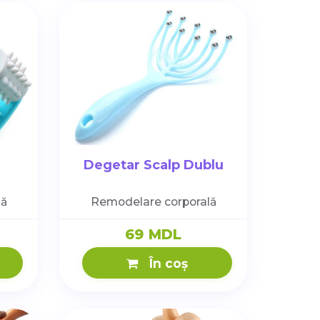
Degetar Scalp Dublu
lă
Remodelare corporală
69 MDL
În coș