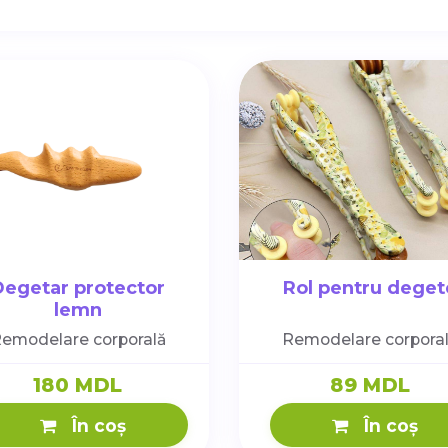
Degetar protector
Rol pentru deget
lemn
emodelare corporală
Remodelare corpora
180 MDL
89 MDL
În coș
În coș