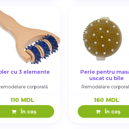
oler cu 3 elemente
Perie pentru mas
uscat cu bile
emodelare corporală
Remodelare corpora
110 MDL
160 MDL
În coș
În coș