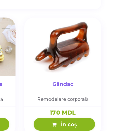
e
Gândac
lă
Remodelare corporală
170 MDL
În coș