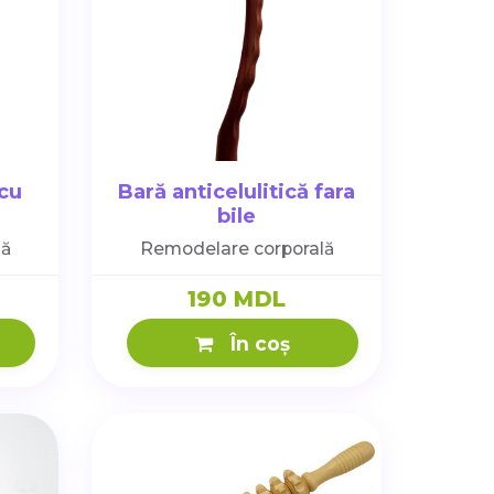
cu
Bară anticelulitică fara
bile
lă
Remodelare corporală
190 MDL
În coș