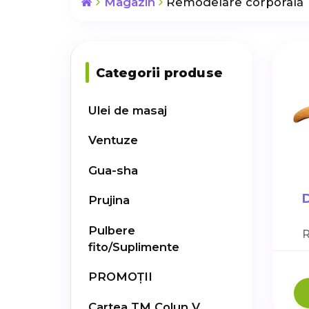
Magazin
Remodelare corporală
Categorii produse
Ulei de masaj
Ventuze
Gua-sha
Prujina
Pulbere
R
fito/Suplimente
PROMOȚII
Cartea TM Colun V.