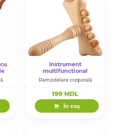
 cu
Instrument
le
multifunctional
(CIOCANAS)
lă
Remodelare corporală
199 MDL
În coș