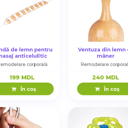
ndă de lemn pentru
Ventuza din lemn 
asaj anticelulitic
mâner
emodelare corporală
Remodelare corpora
199 MDL
240 MDL
În coș
În coș