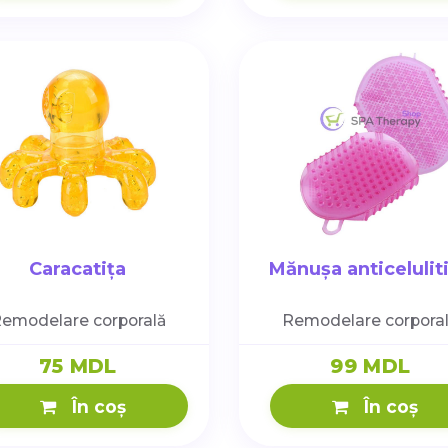
Caracatița
Mănușa anticelulit
emodelare corporală
Remodelare corpora
75 MDL
99 MDL
În coș
În coș