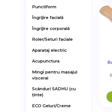
Punctiform
Îngrijire facială
Îngrijire corporală
Roler/Seturi faciale
Aparataj electric
Acupunctura
R
Mingi pentru masajul
R
visceral
Scânduri SADHU (cu
ținte)
ECO Geluri/Creme