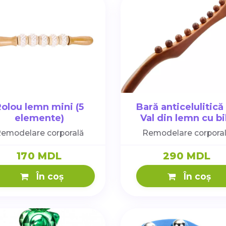
olou lemn mini (5
Bară anticelulitică
elemente)
Val din lemn cu bi
emodelare corporală
Remodelare corpora
170 MDL
290 MDL
În coș
În coș