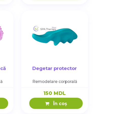
ică
Degetar protector
lă
Remodelare corporală
150 MDL
În coș