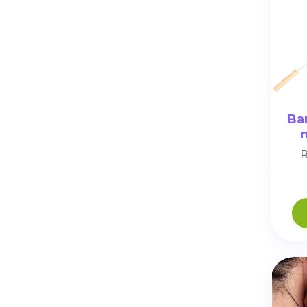
Ba
m
R