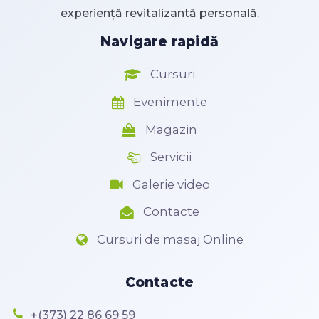
experiență revitalizantă personală.
Navigare rapidă
Cursuri
Evenimente
Magazin
Servicii
Galerie video
Contacte
Cursuri de masaj Online
Contacte
+(373) 22 86 69 59