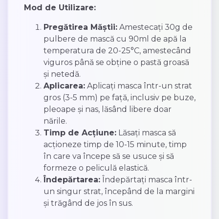
Mod de Utilizare:
Pregătirea Măștii:
Amestecați 30g de
pulbere de mască cu 90ml de apă la
temperatura de 20-25°C, amestecând
viguros până se obține o pastă groasă
și netedă.
Aplicarea:
Aplicați masca într-un strat
gros (3-5 mm) pe față, inclusiv pe buze,
pleoape și nas, lăsând libere doar
nările.
Timp de Acțiune:
Lăsați masca să
acționeze timp de 10-15 minute, timp
în care va începe să se usuce și să
formeze o peliculă elastică.
Îndepărtarea:
Îndepărtați masca într-
un singur strat, începând de la margini
și trăgând de jos în sus.