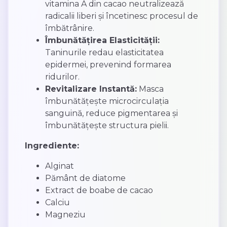
vitamina A din cacao neutralizează
radicalii liberi și încetinesc procesul de
îmbătrânire.
Îmbunătățirea Elasticității:
Taninurile redau elasticitatea
epidermei, prevenind formarea
ridurilor.
Revitalizare Instantă:
Masca
îmbunătățește microcirculația
sanguină, reduce pigmentarea și
îmbunătățește structura pielii.
Ingrediente:
Alginat
Pământ de diatome
Extract de boabe de cacao
Calciu
Magneziu