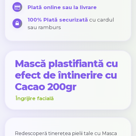
Plată online sau la livrare
100% Plată securizată
cu cardul
sau ramburs
Mască plastifiantă cu
efect de întinerire cu
Cacao 200gr
Îngrijire facială
Redescoperă tinerețea pielii tale cu Masca