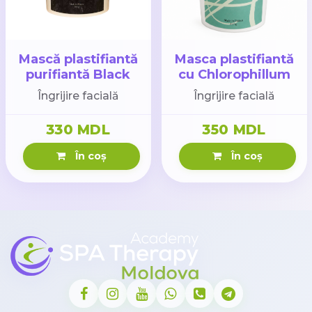
Mască plastifiantă
Masca plastifiantă
purifiantă Black
cu Chlorophillum
Detox 200gr
200gr
Îngrijire facială
Îngrijire facială
330 MDL
350 MDL
În coș
În coș