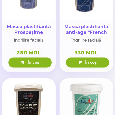
Masca plastifiantă
Masca plastifiantă
Prospețime
anti-age "French
Polară 200gr
Paradox" 200gr
Îngrijire facială
Îngrijire facială
280 MDL
330 MDL
În coș
În coș