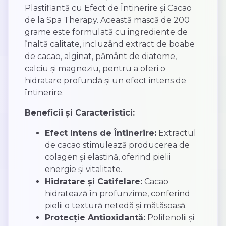
Plastifiantă cu Efect de Întinerire și Cacao
de la Spa Therapy. Această mască de 200
grame este formulată cu ingrediente de
înaltă calitate, incluzând extract de boabe
de cacao, alginat, pământ de diatome,
calciu și magneziu, pentru a oferi o
hidratare profundă și un efect intens de
întinerire.
Beneficii și Caracteristici:
Efect Intens de Întinerire:
Extractul
de cacao stimulează producerea de
colagen și elastină, oferind pielii
energie și vitalitate.
Hidratare și Catifelare:
Cacao
hidratează în profunzime, conferind
pielii o textură netedă și mătăsoasă.
Protecție Antioxidantă:
Polifenolii și