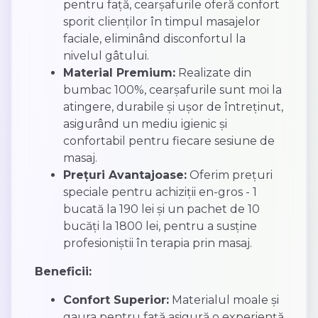
pentru față, cearșafurile oferă confort
sporit clienților în timpul masajelor
faciale, eliminând disconfortul la
nivelul gâtului.
Material Premium:
Realizate din
bumbac 100%, cearșafurile sunt moi la
atingere, durabile și ușor de întreținut,
asigurând un mediu igienic și
confortabil pentru fiecare sesiune de
masaj.
Prețuri Avantajoase:
Oferim prețuri
speciale pentru achiziții en-gros - 1
bucată la 190 lei și un pachet de 10
bucăți la 1800 lei, pentru a susține
profesioniștii în terapia prin masaj.
Beneficii:
Confort Superior:
Materialul moale și
gaura pentru față asigură o experiență