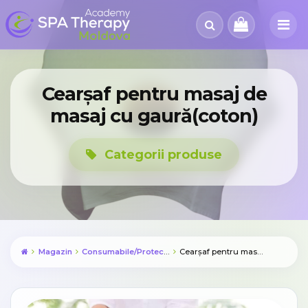
Cearșaf pentru masaj de
masaj cu gaură(coton)
Categorii produse
Magazin
Consumabile/Protectie
Cearșaf pentru masaj de masaj cu gaură(coton)