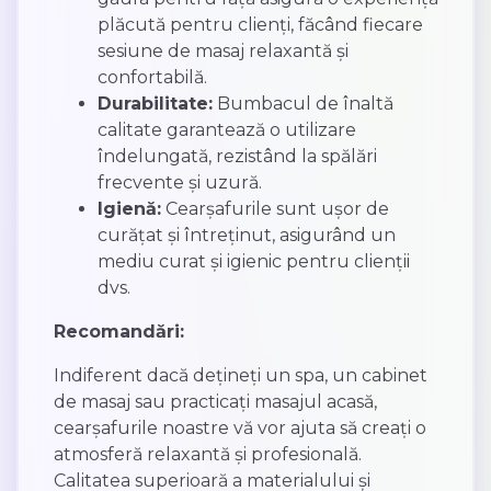
plăcută pentru clienți, făcând fiecare
sesiune de masaj relaxantă și
confortabilă.
Durabilitate:
Bumbacul de înaltă
calitate garantează o utilizare
îndelungată, rezistând la spălări
frecvente și uzură.
Igienă:
Cearșafurile sunt ușor de
curățat și întreținut, asigurând un
mediu curat și igienic pentru clienții
dvs.
Recomandări:
Indiferent dacă dețineți un spa, un cabinet
de masaj sau practicați masajul acasă,
cearșafurile noastre vă vor ajuta să creați o
atmosferă relaxantă și profesională.
Calitatea superioară a materialului și