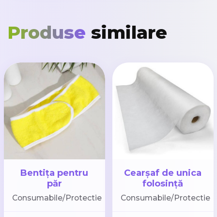
Produse
similare
Bentița pentru
Cearșaf de unica
păr
folosință
(80cm*100сm)
Consumabile/Protectie
Consumabile/Protectie
15gr/m2