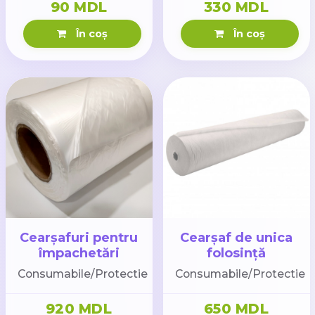
90 MDL
330 MDL
În coș
În coș
Cearșafuri pentru
Cearșaf de unica
împachetări
folosință
180cm*200m
(80cm*180сm)
Consumabile/Protectie
Consumabile/Protectie
17gr MONACO
920 MDL
650 MDL